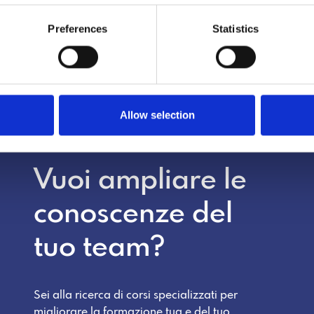
Ho letto e accetto
Privacy Policy
Preferences
Statistics
Allow selection
HR MANAGER
Vuoi ampliare le
conoscenze del
tuo team?
Sei alla ricerca di corsi specializzati per
migliorare la formazione tua e del tuo