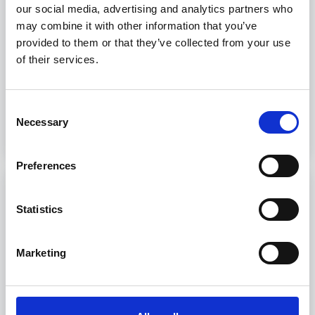
our social media, advertising and analytics partners who
sopravvivenza e il salvataggio in mare.
may combine it with other information that you’ve
20 ore
provided to them or that they’ve collected from your use
Livorno
of their services.
Consent
Scopri
Necessary
Selection
Preferences
PSSR Personal Safety and Social
Responsabilities
Statistics
Il corso STCW Basic Training ti prepara per una
Marketing
carriera marittima sicura e responsabile.
23 ore
Livorno, Genova