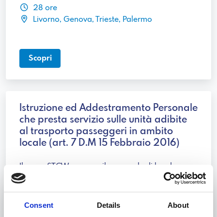
28 ore
Livorno, Genova, Trieste, Palermo
Scopri
Istruzione ed Addestramento Personale
che presta servizio sulle unità adibite
al trasporto passeggeri in ambito
locale (art. 7 D.M 15 Febbraio 2016)
Il corso STCW prepara il personale di bordo per
garantire sicurezza e benessere dei passeggeri.
8 ore
Consent
Details
About
Livorno, Genova, Trieste, Palermo