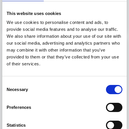
This website uses cookies
Scopri
We use cookies to personalise content and ads, to
provide social media features and to analyse our traffic.
We also share information about your use of our site with
our social media, advertising and analytics partners who
Istruzione ed Addestramento Personale
may combine it with other information that you’ve
in servizio su navi passeggeri (Regola
provided to them or that they’ve collected from your use
V/2 paragrafo 6,7 codice STCW)
of their services.
Formazione per il personale di navi passeggeri:
competenze per la sicurezza e il benessere a
Consent
bordo.
Necessary
Selection
8 ore
Preferences
Livorno, Genova, Trieste, Palermo
Statistics