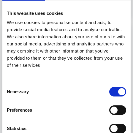
Scopri
This website uses cookies
We use cookies to personalise content and ads, to
provide social media features and to analyse our traffic.
Istruzione ed Addestramento Personale
We also share information about your use of our site with
che presta servizio sulle unità adibite
our social media, advertising and analytics partners who
al trasporto passeggeri in ambito
may combine it with other information that you’ve
locale (art. 7 D.M 15 Febbraio 2016)
provided to them or that they’ve collected from your use
of their services.
Il corso STCW prepara il personale di bordo per
garantire sicurezza e benessere dei passeggeri.
Consent
8 ore
Necessary
Selection
Livorno, Genova, Trieste, Palermo
Preferences
Scopri
Statistics