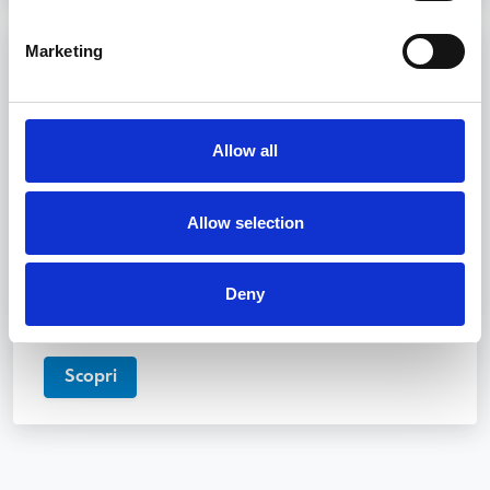
Marketing
Istruzione ed Addestramento Personale
in servizio su navi passeggeri (Regola
V/2 paragrafo 6,7 codice STCW)
Allow all
Formazione per il personale di navi passeggeri:
competenze per la sicurezza e il benessere a
bordo.
Allow selection
8 ore
Livorno, Genova, Trieste, Palermo
Deny
Scopri