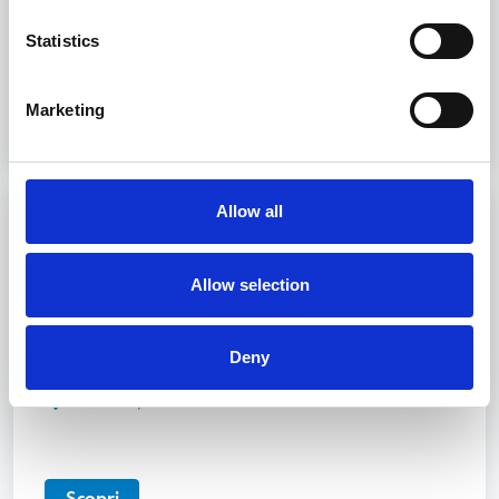
Livorno, Genova
Statistics
Scopri
Marketing
Allow all
GUEST UNIT 32: Basic housekeeping &
laundry services
Allow selection
Intraprendete una carriera nello yachting di lusso
con il nostro corso GUEST di servizio a bordo.
Deny
40 ore
Livorno, Genova