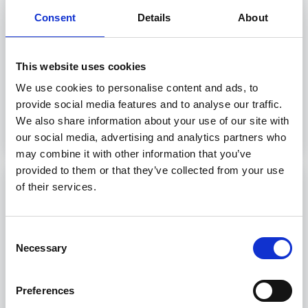
Yachting di lusso.
Consent
Details
About
40 ore
Livorno, Genova
This website uses cookies
We use cookies to personalise content and ads, to
provide social media features and to analyse our traffic.
Scopri
We also share information about your use of our site with
our social media, advertising and analytics partners who
may combine it with other information that you’ve
provided to them or that they’ve collected from your use
of their services.
GUEST UNIT 02: Basic food & beverage
services
Consent
Corso GUEST: Eccellenza nel servizio per Yachting
Necessary
Selection
di lusso. Impara ad offrire un'esperienza
indimenticabile!
Preferences
40 ore